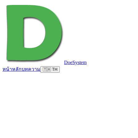
DoeSystem
หน้าหลัก
บทความ
🇹🇭 TH