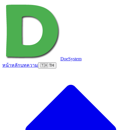
DoeSystem
หน้าหลัก
บทความ
🇹🇭 TH