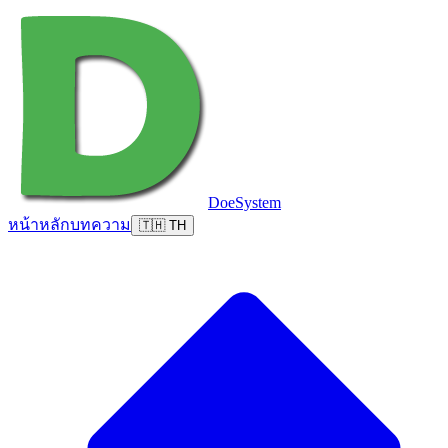
DoeSystem
หน้าหลัก
บทความ
🇹🇭 TH