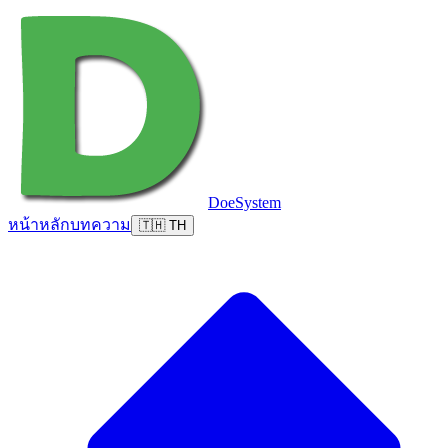
DoeSystem
หน้าหลัก
บทความ
🇹🇭 TH